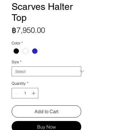
Scarves Halter
Top
Price
฿7,950.00
Color
*
Size
*
Quantity
*
Add to Cart
Buy Now