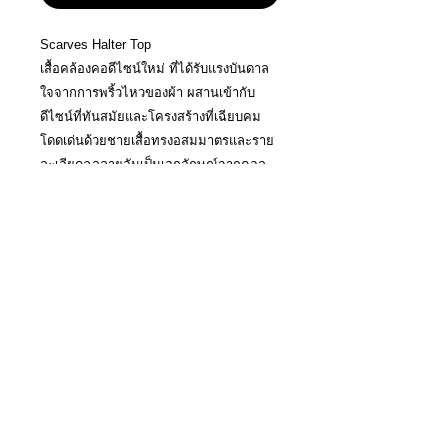
Scarves Halter Top
เสื้อคล้องคอดีไซน์ใหม่ ที่ได้รับแรงบันดาล
ใจจากการพริ้วไหวของผ้า ผสานเข้ากับ
ดีไซน์ที่ทันสมัยและโครงสร้างที่เฉียบคม
โดดเด่นด้วยชายเสื้อทรงอสมมาตรและราย
ละเอียดฉลุลายอันเป็นเอกลักษณ์จากคอล
เลกชัน Woven Thread ที่สื่อถึงความงาม
ของการถักทอและการเชื่อมโยง
A halter top inspired by the fluid
movement of a fabric, reinterpreted
through a contemporary silhouette and
refined structure. Defined by its
asymmetrical hemline and signature cut-
out details from the
Woven
Thread
collection, the design reflects the
beauty of weaving and connection.