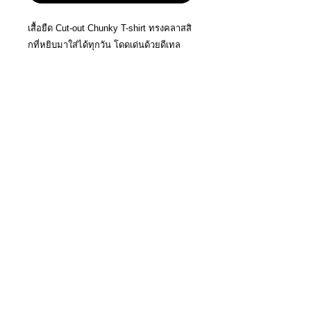
เสื้อยืด Cut-out Chunky T-shirt ทรงคลาสสิ
กที่หยิบมาใส่ได้ทุกวัน โดดเด่นด้วยดีเทล
ลายเอกลักษณ์ของแบรนด์ แบบฉลุและงาน
ปักด้านหน้า ผลิตจาก ผ้า Cotton ที่ให้สัมผัส
นุ่ม น้ำหนักกำลังดี ใส่สบายตลอดวัน และ
ระบายอากาศได้ดี
Crafted from soft cotton fabric, it offers a
comfortable feel with breathable wear
throughout the day. Easy to style on its
own or layered with outerwear for a
relaxed yet.